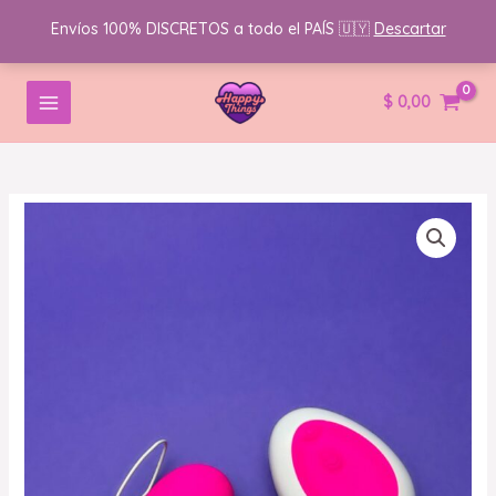
Envíos 100% DISCRETOS a todo el PAÍS 🇺🇾
Descartar
Ir
MAIN
$
0,00
al
MENU
contenido
Vibrador
Egg
con
control
Remoto
by
Happy
Things
cantidad