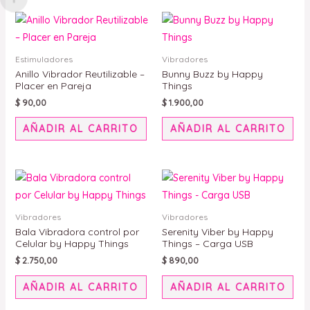
Est
pro
tie
Estimuladores
Vibradores
múl
Anillo Vibrador Reutilizable –
Bunny Buzz by Happy
Placer en Pareja
Things
var
$
90,00
$
1.900,00
Las
opc
AÑADIR AL CARRITO
AÑADIR AL CARRITO
se
pue
eleg
en
la
Vibradores
Vibradores
pág
Bala Vibradora control por
Serenity Viber by Happy
Celular by Happy Things
Things – Carga USB
de
$
2.750,00
$
890,00
pro
AÑADIR AL CARRITO
AÑADIR AL CARRITO