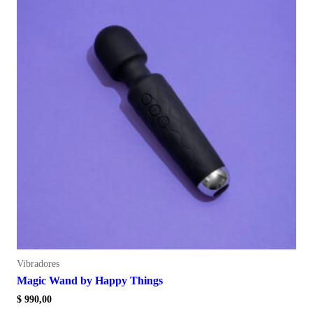
Vibradores
Magic Wand by Happy Things
$
990,00