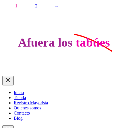
1
2
→
Afuera los
tabúes
Inicio
Tienda
Registro Mayorista
Quienes somos
Contacto
Blog