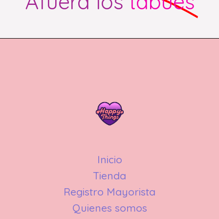
Afuera los
tabúes
r
p
o
r
:
Inicio
Tienda
Registro Mayorista
Quienes somos