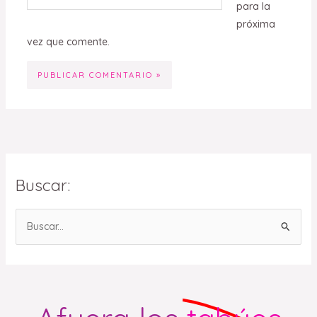
para la
próxima
vez que comente.
Buscar:
B
u
s
c
a