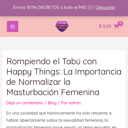
Envíos 100% DISCRETOS a todo el PAÍS 🇺🇾
Descartar
Ir
Navegación
MAIN
$
0,00
al
de
MENU
contenido
entradas
Rompiendo el Tabú con
Happy Things: La Importancia
de Normalizar la
Masturbación Femenina
Deja un comentario
/
Blog
/ Por
admin
En una sociedad que históricamente ha sido reticente a
hablar abiertamente sobre la sexualidad femenina, la
masturbación femenina sigue siendo un tema envuelto en