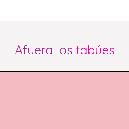
Afuera los
tabúes