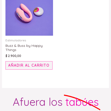
tiene
múltiples
variantes.
Las
opciones
se
pueden
Estimuladores
Buzz & Buss by Happy
elegir
Things
en
$
2.900,00
la
página
AÑADIR AL CARRITO
de
producto
Afuera los
tabúes