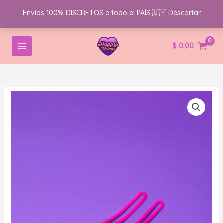
Envíos 100% DISCRETOS a todo el PAÍS 🇺🇾
Descartar
Ir
MAIN
$
0,00
al
MENU
contenido
Set
de
Bolas
Kegel
de
Silicona
–
Fortalecimiento
y
Placer
cantidad