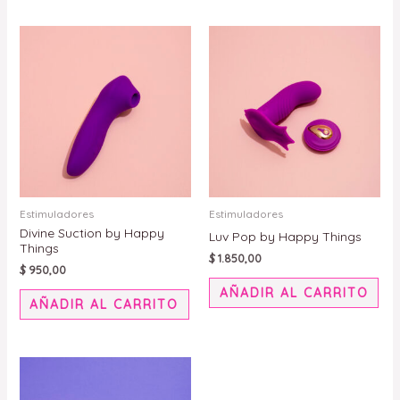
Este
Est
producto
pro
tiene
tie
múltiples
múl
variantes.
var
Las
Las
opciones
opc
se
se
pueden
pue
Estimuladores
Estimuladores
Divine Suction by Happy
elegir
eleg
Luv Pop by Happy Things
Things
en
en
$
1.850,00
$
950,00
la
la
AÑADIR AL CARRITO
página
pág
AÑADIR AL CARRITO
de
de
producto
pro
Este
producto