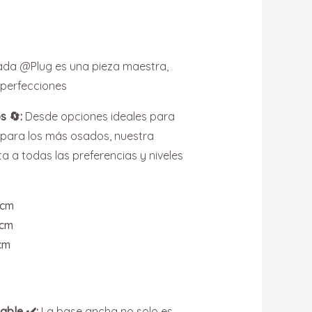
da @Plug es una pieza maestra,
imperfecciones
s 🔄:
Desde opciones ideales para
 para los más osados, nuestra
 a todas las preferencias y niveles
 cm
 cm
 cm
able ✔️:
La base ancha no solo es