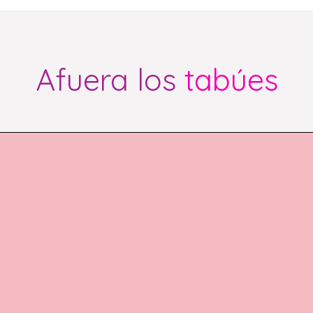
Afuera los
tabúes