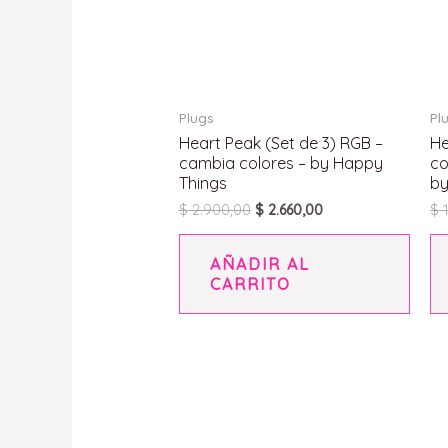
Plugs
Pl
Heart Peak (Set de 3) RGB –
He
cambia colores – by Happy
co
Things
by
$
2.900,00
$
2.660,00
$
1
AÑADIR AL
CARRITO