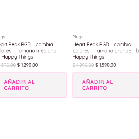
ugs
Plugs
art Peak RGB – cambia
Heart Peak RGB – cambia
lores – Tamaño mediano –
colores – Tamaño grande – 
 Happy Things
Happy Things
.590,00
$
1.290,00
$
1.890,00
$
1.590,00
AÑADIR AL
AÑADIR AL
CARRITO
CARRITO