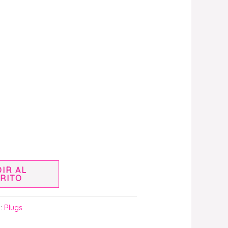
IR AL
RITO
a:
Plugs