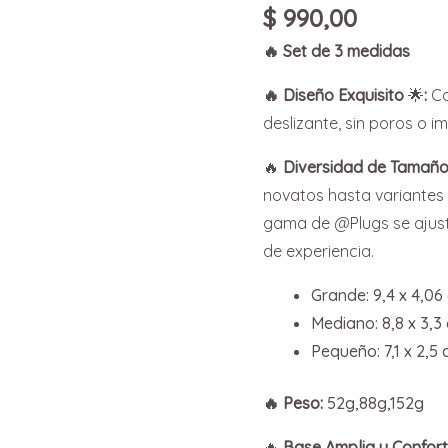
3)
$
990,00
by
🔥 Set de 3 medidas
Happy
Things
🔥 Diseño Exquisito
🌟
:
Ca
cantidad
deslizante, sin poros o 
🔥
Diversidad de Tamaño
novatos hasta variantes
gama de @Plugs se ajusta
de experiencia.
Grande: 9,4 x 4,06
Mediano: 8,8 x 3,3
Pequeño: 7,1 x 2,5
🔥 Peso:
52g,88g,152g
🔥
Base Amplia y Confort