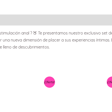
stimulación anal ? 🍑 Te presentamos nuestro exclusivo set d
r una nueva dimensión de placer a sus experiencias íntimas
je lleno de descubrimientos.
El
El
El
El
¡Oferta!
¡Of
precio
precio
precio
precio
original
actual
original
actual
era:
es:
era:
es:
$ 1.590,00.
$ 1.290,00.
$ 1.890,00.
$ 1.590,00.