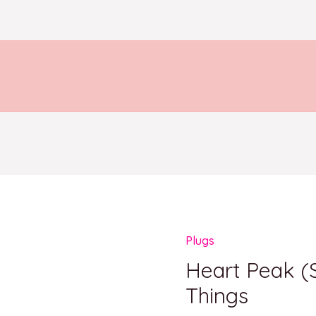
Plugs
Heart
Peak
Heart Peak (
(Set
Things
de