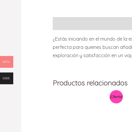
Descripción
¿Estás iniciando en el mundo de la e
perfecta para quienes buscan añadi
exploración y satisfacción en un via
UYU
USD
Productos relacionados
El
El
¡Oferta!
precio
precio
original
actual
era:
es:
$ 2.900,00.
$ 2.660,00.