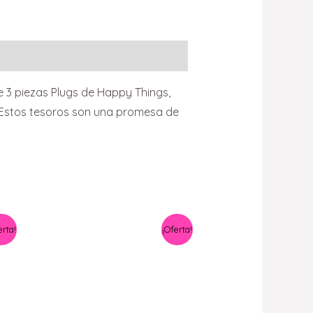
e 3 piezas Plugs de Happy Things,
. Estos tesoros son una promesa de
El
El
erta!
¡Oferta!
precio
precio
original
actual
era:
es:
$ 1.200,00.
$ 990,00.