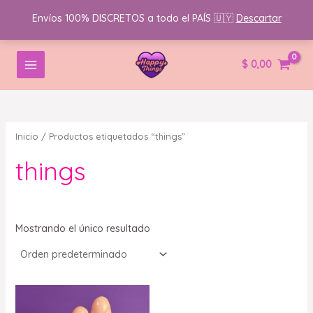
Envíos 100% DISCRETOS a todo el PAÍS 🇺🇾
Descartar
Ir
B
MAIN
$
0,00
al
u
MENU
contenido
s
c
a
Inicio
/ Productos etiquetados “things”
r
things
p
o
r
:
Mostrando el único resultado