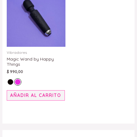
tiene
múltiples
variantes.
Las
opciones
se
pueden
Vibradores
Magic Wand by Happy
elegir
Things
en
$
990,00
la
página
de
AÑADIR AL CARRITO
producto