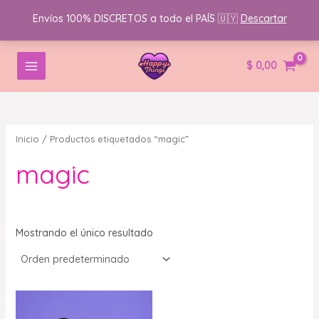
Envíos 100% DISCRETOS a todo el PAÍS 🇺🇾
Descartar
Ir
B
MAIN
$
0,00
al
u
MENU
contenido
s
c
a
Inicio
/ Productos etiquetados “magic”
r
magic
p
o
r
:
Mostrando el único resultado
Este
producto