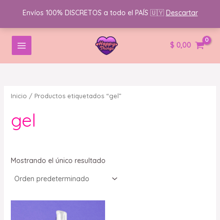
Envíos 100% DISCRETOS a todo el PAÍS 🇺🇾
Descartar
Ir
B
MAIN
$
0,00
al
u
MENU
contenido
s
c
a
Inicio
/ Productos etiquetados “gel”
r
gel
p
o
r
:
Mostrando el único resultado