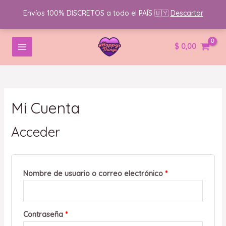
Envíos 100% DISCRETOS a todo el PAÍS 🇺🇾
Descartar
Ir
MAIN
Obligatorio
Obligatorio
Obligatorio
$
0,00
al
MENU
contenido
Mi Cuenta
Acceder
Nombre de usuario o correo electrónico
*
Contraseña
*