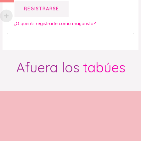
REGISTRARSE
¿O querés registrarte como mayorista?
Afuera los
tabúes